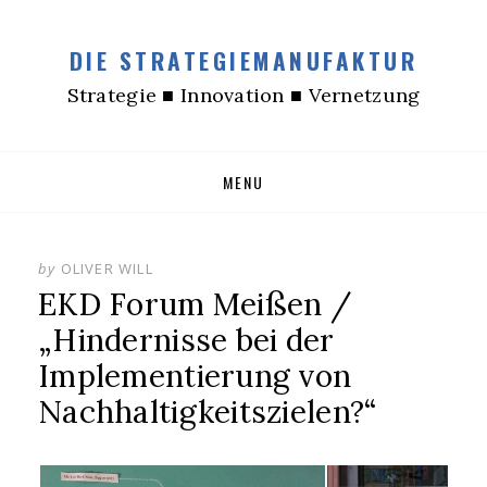
DIE STRATEGIEMANUFAKTUR
Strategie ■ Innovation ■ Vernetzung
Skip
MENU
to
content
by
OLIVER WILL
EKD Forum Meißen /
„Hindernisse bei der
Implementierung von
Nachhaltigkeitszielen?“