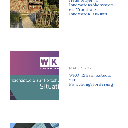
Neue Player in
Innovationsökosystem
en: Tradition-
Innovation-Zukunft
POSTED
MAI 12, 2025
ON
WKO-Effizienzstudie
zur
Forschungsförderung