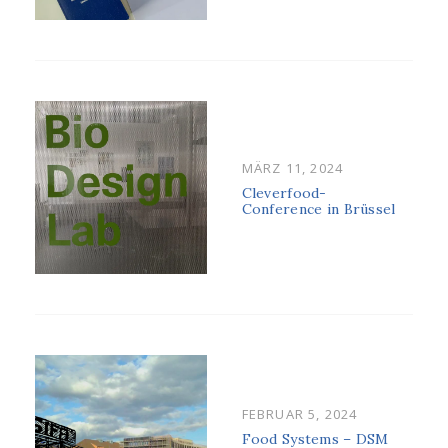
POSTED
MÄRZ 11, 2024
ON
Cleverfood-
Conference in Brüssel
POSTED
FEBRUAR 5, 2024
ON
Food Systems – DSM