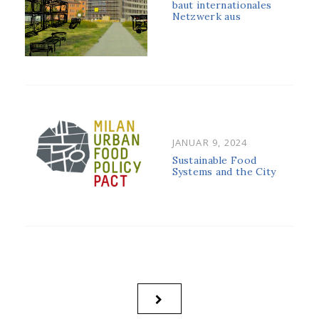
baut internationales
Netzwerk aus
POSTED
JANUAR 9, 2024
ON
Sustainable Food
Systems and the City
Beitragsnavigation
NEXT
PAGE