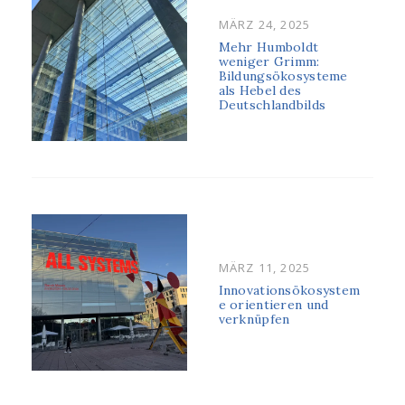
POSTED
MÄRZ 24, 2025
ON
Mehr Humboldt
weniger Grimm:
Bildungsökosysteme
als Hebel des
Deutschlandbilds
POSTED
MÄRZ 11, 2025
ON
Innovationsökosystem
e orientieren und
verknüpfen