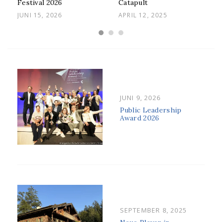
Festival 2026
Catapult
POSTED
POSTED
JUNI 15, 2026
APRIL 12, 2025
ON
ON
POSTED
JUNI 9, 2026
ON
Public Leadership
Award 2026
POSTED
SEPTEMBER 8, 2025
ON