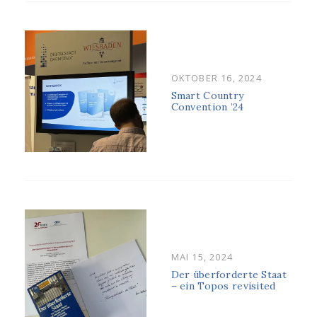
POSTED
OKTOBER 16, 2024
ON
Smart Country
Convention ’24
POSTED
MAI 15, 2024
ON
Der überforderte Staat
– ein Topos revisited