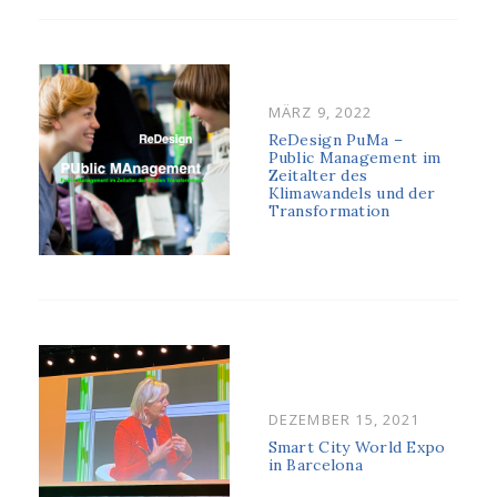
POSTED
MÄRZ 9, 2022
ON
ReDesign PuMa –
Public Management im
Zeitalter des
Klimawandels und der
Transformation
POSTED
DEZEMBER 15, 2021
ON
Smart City World Expo
in Barcelona