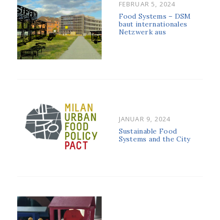
POSTED
FEBRUAR 5, 2024
ON
Food Systems – DSM
baut internationales
Netzwerk aus
POSTED
JANUAR 9, 2024
ON
Sustainable Food
Systems and the City