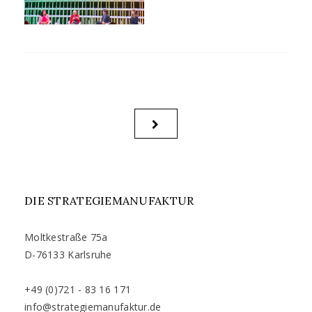
Beitragsnavigation
NEXT
PAGE
DIE STRATEGIEMANUFAKTUR
Moltkestraße 75a
D-76133 Karlsruhe
+49 (0)721 - 83 16 171
info@strategiemanufaktur.de