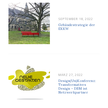
POSTED
SEPTEMBER 18, 2022
ON
Gebäudestrategie der
EKKW
POSTED
MÄRZ 27, 2022
ON
Design(Un)Konferenz:
Transformatives
Design – DSM ist
Netzwerkpartner