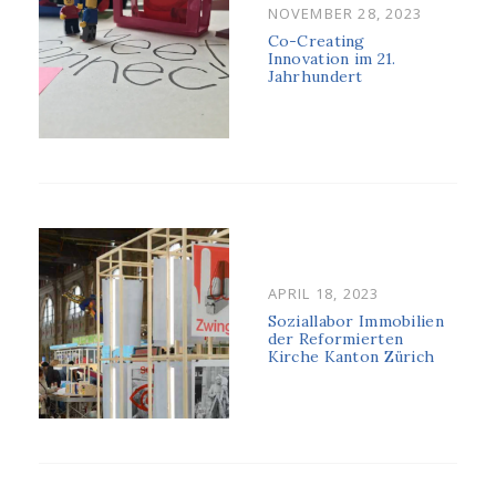
POSTED
NOVEMBER 28, 2023
ON
Co-Creating
Innovation im 21.
Jahrhundert
POSTED
APRIL 18, 2023
ON
Soziallabor Immobilien
der Reformierten
Kirche Kanton Zürich