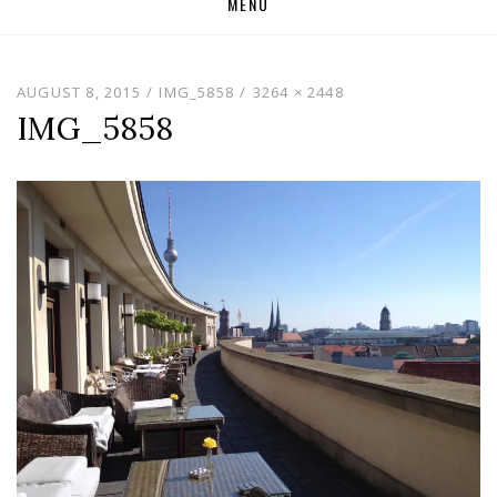
MENU
to
content
AUGUST 8, 2015
IMG_5858
3264 × 2448
IMG_5858