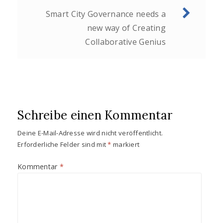
i
i
r
r
Smart City Governance needs a
d
d
i
i
n
n
new way of Creating
n
n
e
e
Collaborative Genius
u
u
e
e
m
m
F
F
e
e
n
n
s
s
t
t
e
e
r
r
g
g
Schreibe einen Kommentar
e
e
ö
ö
f
f
Deine E-Mail-Adresse wird nicht veröffentlicht.
f
f
n
n
Erforderliche Felder sind mit
*
markiert
e
e
t
t
)
)
Kommentar
*