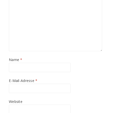
t
t
)
)
Name
*
E-Mail-Adresse
*
Website