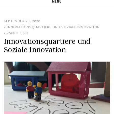
MENU
to
content
SEPTEMBER 25, 2020
INNOVATIONSQUARTIERE UND SOZIALE INNOVATION
2560 × 1920
Innovationsquartiere und
Soziale Innovation