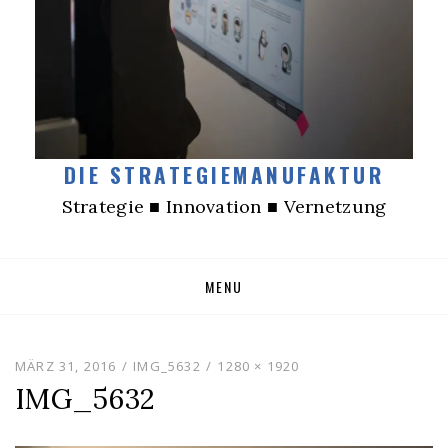
DIE STRATEGIEMANUFAKTUR
Strategie ■ Innovation ■ Vernetzung
Skip
MENU
to
content
MÄRZ 31, 2016
IMG_5632
1280 × 1920
IMG_5632