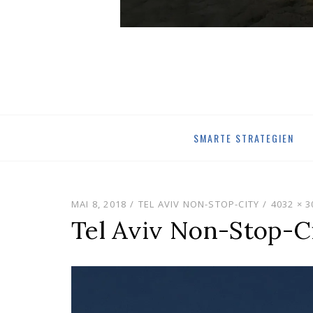
Skip
SMARTE STRATEGIEN
to
content
MAI 8, 2018
TEL AVIV NON-STOP-CITY
4032 × 3
Tel Aviv Non-Stop-C