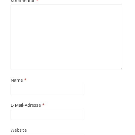
Kommentar
*
n
n
e
e
t
t
)
)
Name
*
E-Mail-Adresse
*
Website