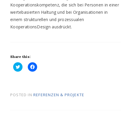
Kooperationskompetenz, die sich bei Personen in einer
wertebasierten Haltung und bei Organisationen in
einem strukturellen und prozessualen
KooperationsDesign ausdrückt.
Share this:
K
K
l
l
i
i
c
c
k
k
,
,
u
u
POSTED IN
REFERENZEN & PROJEKTE
m
m
ü
a
b
u
e
f
r
F
T
a
w
c
i
e
t
b