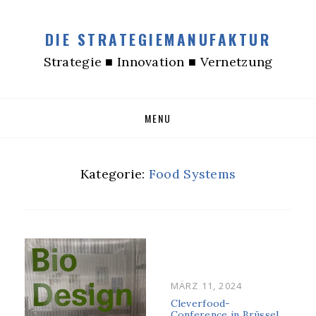
DIE STRATEGIEMANUFAKTUR
Strategie ■ Innovation ■ Vernetzung
Skip
MENU
to
content
Kategorie:
Food Systems
POSTED
MÄRZ 11, 2024
ON
Cleverfood-
Conference in Brüssel