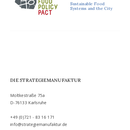
ON
Sustainable Food
Systems and the City
DIE STRATEGIEMANUFAKTUR
Moltkestraße 75a
D-76133 Karlsruhe
+49 (0)721 - 83 16 171
info@strategiemanufaktur.de