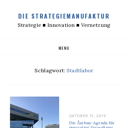
DIE STRATEGIEMANUFAKTUR
Strategie ■ Innovation ■ Vernetzung
Skip
MENU
to
content
Schlagwort:
Stadtlabor
POSTED
OKTOBER 15, 2019
ON
Die Åarhus-Agenda für
innovative Verwaltung